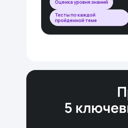
Оценка уровня знаний
Тесты по каждой
пройденной теме
П
5 ключев