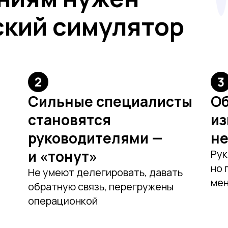
ский симулятор
Сильные специалисты
Об
становятся
из
руководителями —
не
и «тонут»
Рук
но 
Не умеют делегировать, давать
ме
обратную связь, перегружены
операционкой