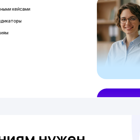
ьными кейсами
ндикаторы
циям
ниям нужен