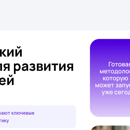
кий
ля развития
ей
ивают ключевые
тику