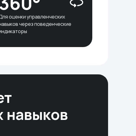
360°
Для оценки управленческих
навыков через поведенческие
индикаторы
ет
х навыков