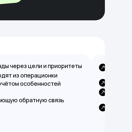
ды через цели и приоритеты
Работаю
за резул
одят из операционки
Фокусиру
учётом особенностей
Быстро п
ответст
ающую обратную связь
Поддерж
и взаим