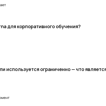
вает
rna для корпоративного обучения?
или используется ограниченно — что являетс
омент