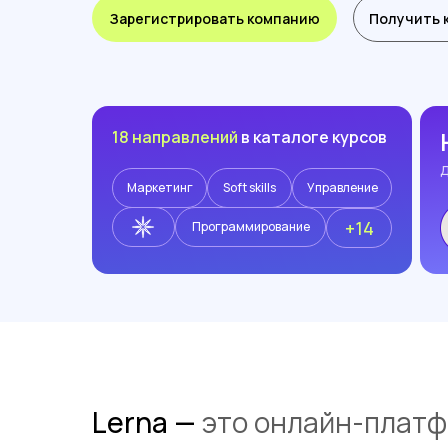
Зарегистрировать компанию
Получить 
18 направлений
в каталоге курсов
Маркетинг
Soft skills
Управление
+14
Программирование
Lerna —
это онлайн-платф