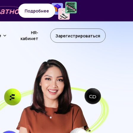
атно
Подробнее
HR-
е
Зарегистрироваться
кабинет