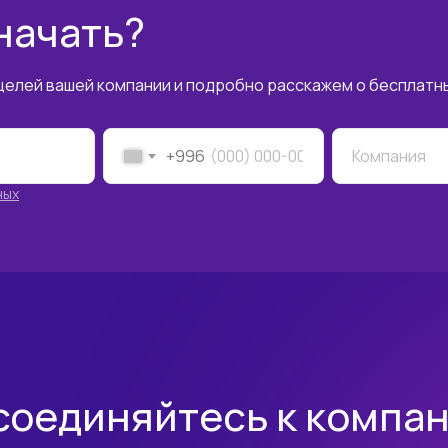
 начать?
За вашей компанией мы закре
от стоимости курсов на сайте
школ-партнеров.
елей вашей компании и подробно расскажем о бесплатны
+996
Компания
ных
соединяйтесь к компан