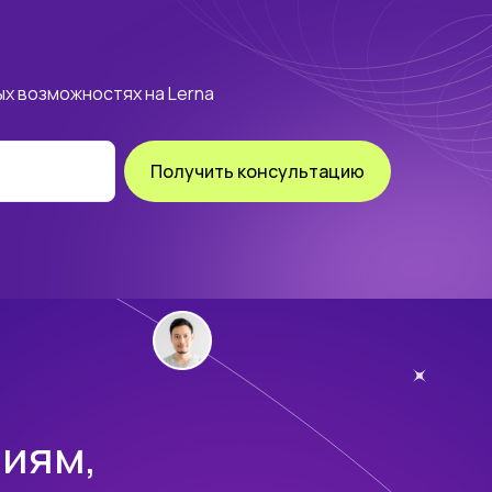
пляем
эксклюзивные скидки до 70%
х возможностях на Lerna
Получить консультацию
иям,