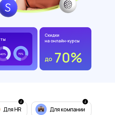
Скидки
еты
на онлайн-курсы
70%
до
Для HR
Для компании