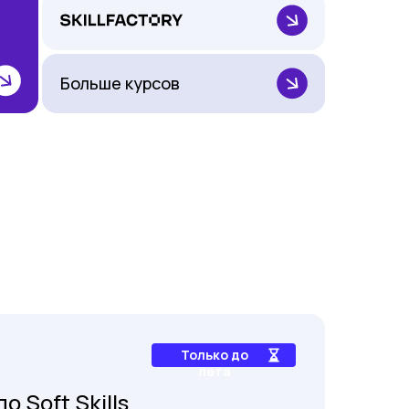
Больше курсов
и
Только до
лета
о Soft Skills