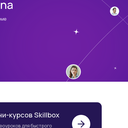
rna
рме
lbox
и-курсов Skillbox
деоуроков для быстрого