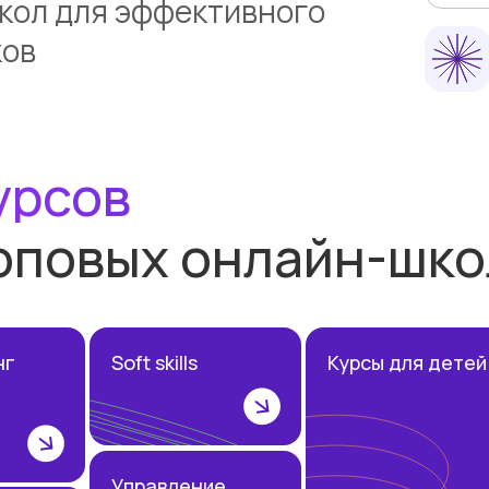
кол для эффективного
ков
урсов
топовых онлайн-шко
нг
Soft skills
Курсы для детей
Управление