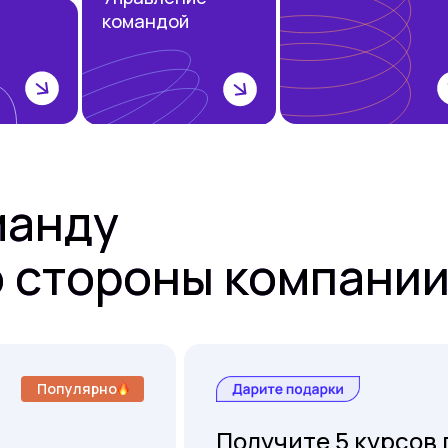
командой
манду
 стороны компани
Популярно
Получите 5 курсов п