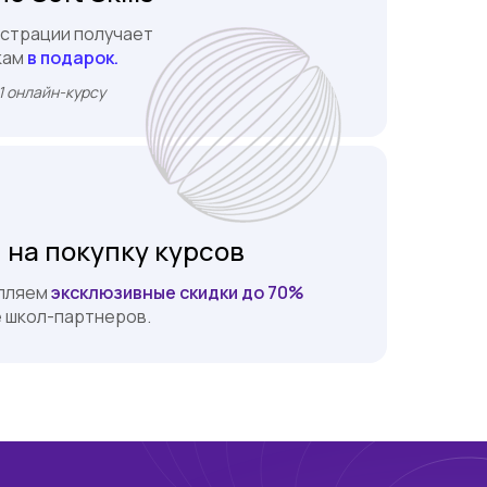
истрации получает
кам
в подарок.
1 онлайн-курсу
 на покупку курсов
епляем
эксклюзивные скидки до 70%
е школ-партнеров.