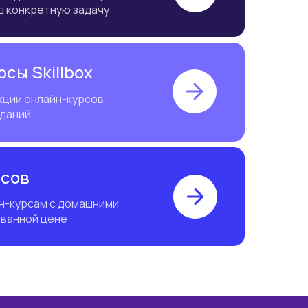
д конкретную задачу
сы Skillbox
кции онлайн-курсов
аданий
рсов
йн-курсам с домашними
ованной цене