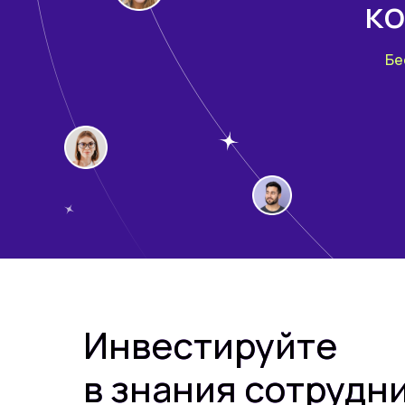
ко
Бе
Инвестируйте
в знания сотрудн