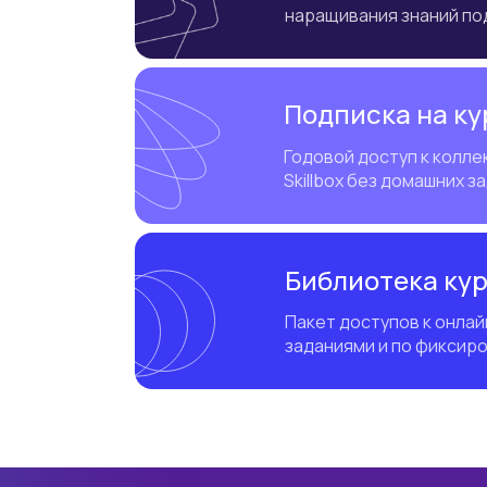
наращивания знаний по
Подписка на кур
Годовой доступ к колле
Skillbox без домашних з
Библиотека ку
Пакет доступов к онла
заданиями и по фиксир