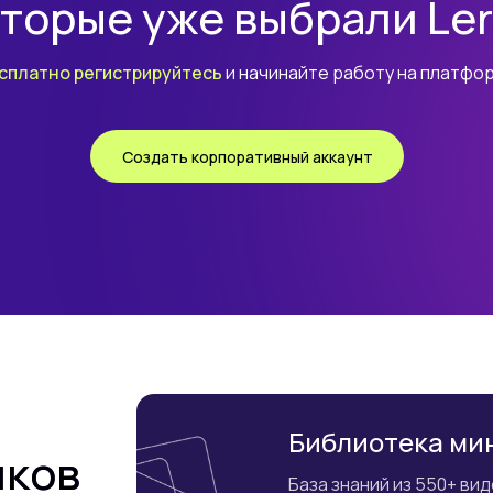
торые уже выбрали Le
сплатно регистрируйтесь
и начинайте работу на платфо
Библиотека
Создать корпоративный аккаунт
мини-курсов Skil
Библиотека мин
иков
База знаний из 550+ ви