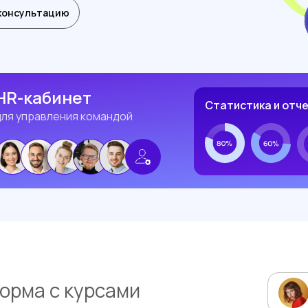
консультацию
HR-кабинет
Статистика и отч
для управления командой
орма с курсами